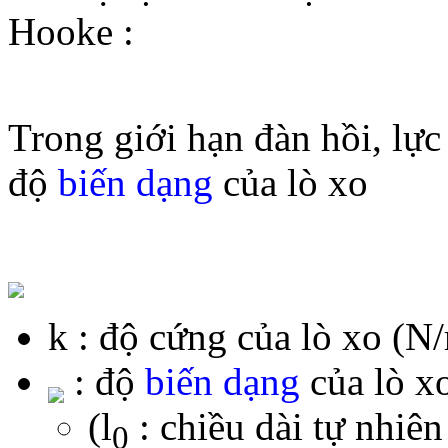
Hooke :
Trong giới hạn đàn hồi, lực 
độ
biến dạng
của lò xo
k : độ cứng của lò xo (N
: độ
biến dạng
của lò x
(l
: chiều dài tự nhiên
0