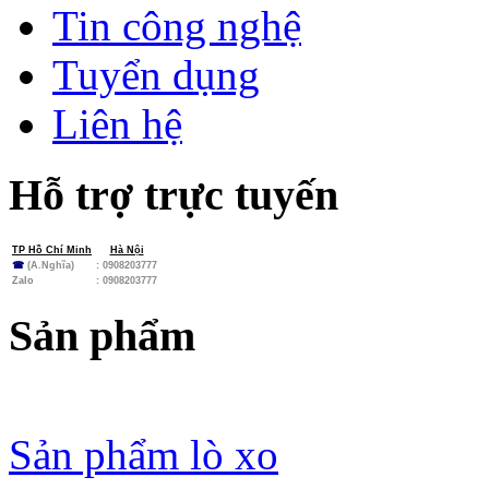
Tin công nghệ
Tuyển dụng
Liên hệ
Hỗ trợ trực tuyến
TP Hồ Chí Minh
Hà Nội
☎
(A.Nghĩa)
: 0908203777
Zalo
:
0908203777
Sản phẩm
Sản phẩm lò xo