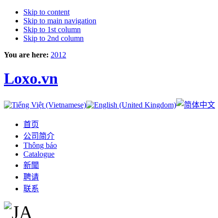
Skip to content
Skip to main navigation
Skip to 1st column
Skip to 2nd column
You are here:
2012
Loxo.vn
首页
公司简介
Thông báo
Catalogue
新聞
聘请
联系