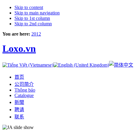
Skip to content
Skip to main navigation
Skip to 1st column
Skip to 2nd column
You are here:
2012
Loxo.vn
首页
公司简介
Thông báo
Catalogue
新聞
聘请
联系