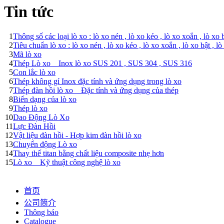
Tin tức
1
Thông số các loại lò xo : lò xo nén , lò xo kéo , lò xo xoắn , lò xo 
2
Tiêu chuẩn lò xo : lò xo nén , lò xo kéo , lò xo xoắn , lò xo bật , l
3
Mã lò xo
4
Thép Lò xo _ Inox lò xo SUS 201 , SUS 304 , SUS 316
5
Con lắc lò xo
6
Thép không gỉ Inox đặc tính và ứng dụng trong lò xo
7
Thép đàn hồi lò xo _ Đặc tính và ứng dụng của thép
8
Biến dạng của lò xo
9
Thép lò xo
10
Dao Động Lò Xo
11
Lực Đàn Hồi
12
Vật liệu đàn hồi - Hợp kim đàn hồi lò xo
13
Chuyển động Lò xo
14
Thay thế titan bằng chất liệu composite nhẹ hơn
15
Lò xo _ Kỹ thuật công nghệ lò xo
首页
公司简介
Thông báo
Catalogue