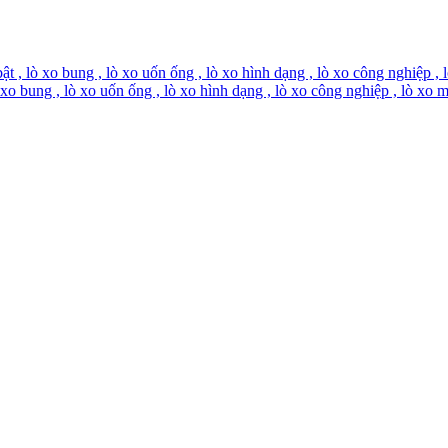
bật , lò xo bung , lò xo uốn ống , lò xo hình dạng , lò xo công nghiệp , 
ò xo bung , lò xo uốn ống , lò xo hình dạng , lò xo công nghiệp , lò xo m