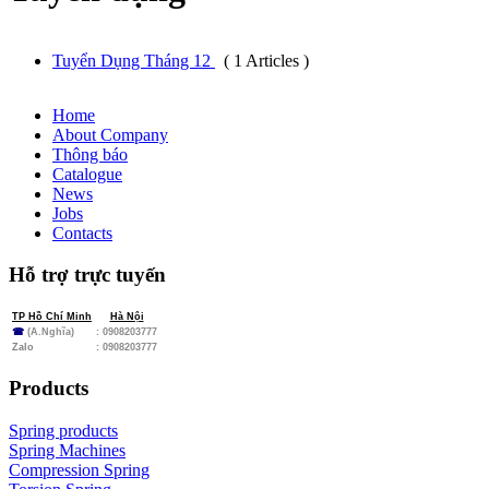
Tuyển Dụng Tháng 12
( 1 Articles )
Home
About Company
Thông báo
Catalogue
News
Jobs
Contacts
Hỗ trợ trực tuyến
TP Hồ Chí Minh
Hà Nội
☎
(A.Nghĩa)
: 0908203777
Zalo
:
0908203777
Products
Spring products
Spring Machines
Compression Spring