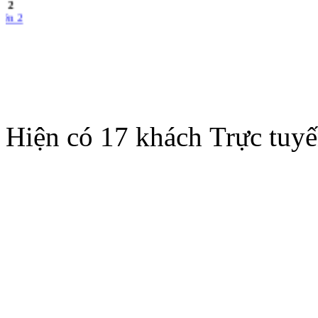
én 2
Hiện có 17 khách Trực tuy