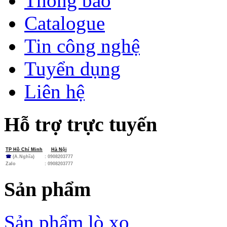
Thông báo
Catalogue
Tin công nghệ
Tuyển dụng
Liên hệ
Hỗ trợ trực tuyến
TP Hồ Chí Minh
Hà Nội
☎
(A.Nghĩa)
: 0908203777
Zalo
:
0908203777
Sản phẩm
Sản phẩm lò xo