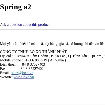
Spring a2
Ask a question about this product
Mọi yêu cầu thiết kế mẫu mã, đặt hàng, giá cả, số lượng chi tiết xin liê
CÔNG TY TNHH LÒ XO THÀNH PHÁT
Địa chỉ : 285/47A Lâm Hoành , P. An Lạc , Q. Bình Tân , TpHcm , 
Mobile Phone : 01.666.888.919 ( A. Nghĩa )
Điện thoại : 84-8-37527403
Fax : 84-8-37527402
Email :
sales@loxo.vn
Website:
www.loxo.vn