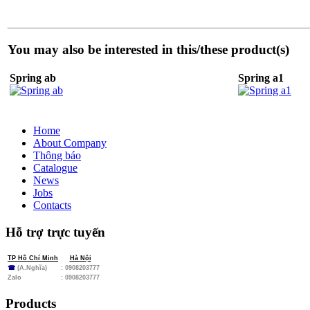
You may also be interested in this/these product(s)
Spring ab
Spring a1
Home
About Company
Thông báo
Catalogue
News
Jobs
Contacts
Hỗ trợ trực tuyến
TP Hồ Chí Minh
Hà Nội
☎
(A.Nghĩa)
: 0908203777
Zalo
:
0908203777
Products