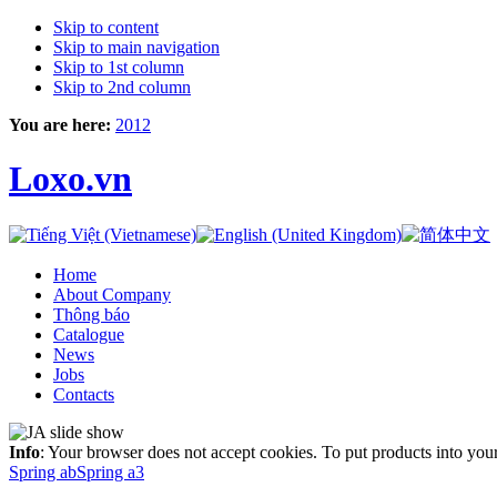
Skip to content
Skip to main navigation
Skip to 1st column
Skip to 2nd column
You are here:
2012
Loxo.vn
Home
About Company
Thông báo
Catalogue
News
Jobs
Contacts
Info
: Your browser does not accept cookies. To put products into you
Spring ab
Spring a3