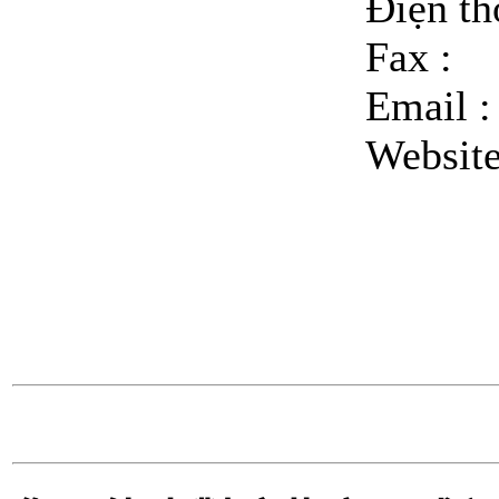
Điện t
Fax :
Email 
Websit