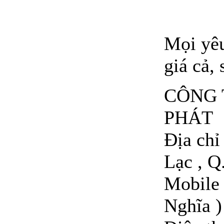
Mọi yêu
giá cả, 
CÔNG 
PHÁT
Địa ch
Lạc , Q
Mobile 
Nghĩa )