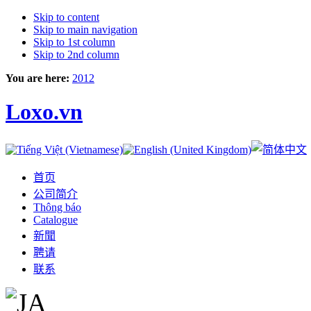
Skip to content
Skip to main navigation
Skip to 1st column
Skip to 2nd column
You are here:
2012
Loxo.vn
首页
公司简介
Thông báo
Catalogue
新聞
聘请
联系