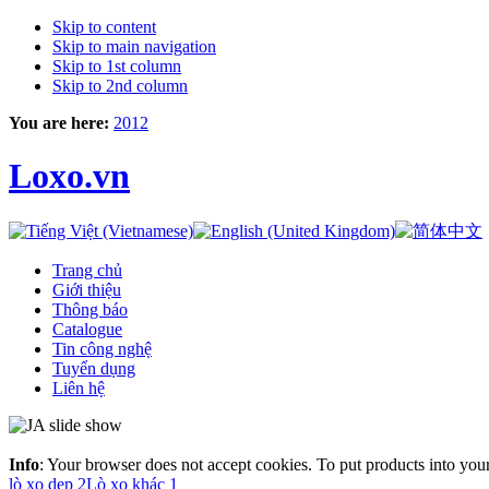
Skip to content
Skip to main navigation
Skip to 1st column
Skip to 2nd column
You are here:
2012
Loxo.vn
Trang chủ
Giới thiệu
Thông báo
Catalogue
Tin công nghệ
Tuyển dụng
Liên hệ
Info
: Your browser does not accept cookies. To put products into you
lò xo dẹp 2
Lò xo khác 1