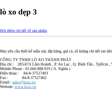
lò xo dẹp 3
Hỏi thêm chi tiết về sản phẩm
Mọi yêu cầu thiết kế mẫu mã, đặt hàng, giá cả, số lượng chi tiết xin liê
CÔNG TY TNHH LÒ XO THÀNH PHÁT
Địa chỉ : 285/47A Lâm Hoành , P. An Lạc , Q. Bình Tân , TpHcm , 
Mobile Phone : 01.666.888.919 ( A. Nghĩa )
Điện thoại : 84-8-37527403
Fax : 84-8-37527402
Email :
sales@loxo.vn
Website:
www.loxo.vn