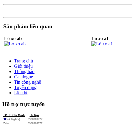
Sản phẩm liên quan
Lò xo ab
Lò xo a1
Trang chủ
Giới thiệu
Thông báo
Catalogue
Tin công nghệ
Tuyển dụng
Liên hệ
Hỗ trợ trực tuyến
TP Hồ Chí Minh
Hà Nội
☎
(A.Nghĩa)
: 0908203777
Zalo
:
0908203777