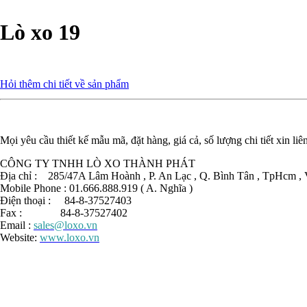
Lò xo 19
Hỏi thêm chi tiết về sản phẩm
Mọi yêu cầu thiết kế mẫu mã, đặt hàng, giá cả, số lượng chi tiết xin liê
CÔNG TY TNHH LÒ XO THÀNH PHÁT
Địa chỉ : 285/47A Lâm Hoành , P. An Lạc , Q. Bình Tân , TpHcm , 
Mobile Phone : 01.666.888.919 ( A. Nghĩa )
Điện thoại : 84-8-37527403
Fax : 84-8-37527402
Email :
sales@loxo.vn
Website:
www.loxo.vn