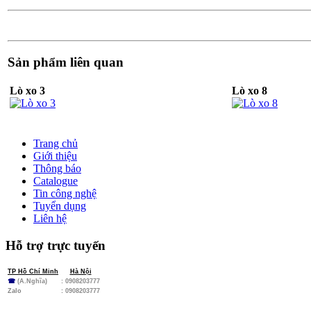
Sản phẩm liên quan
Lò xo 3
Lò xo 8
Trang chủ
Giới thiệu
Thông báo
Catalogue
Tin công nghệ
Tuyển dụng
Liên hệ
Hỗ trợ trực tuyến
TP Hồ Chí Minh
Hà Nội
☎
(A.Nghĩa)
: 0908203777
Zalo
:
0908203777