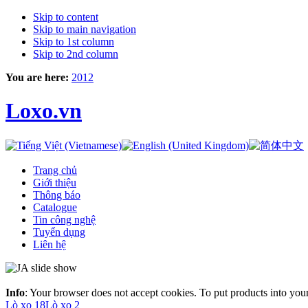
Skip to content
Skip to main navigation
Skip to 1st column
Skip to 2nd column
You are here:
2012
Loxo.vn
Trang chủ
Giới thiệu
Thông báo
Catalogue
Tin công nghệ
Tuyển dụng
Liên hệ
Info
: Your browser does not accept cookies. To put products into you
Lò xo 18
Lò xo 2