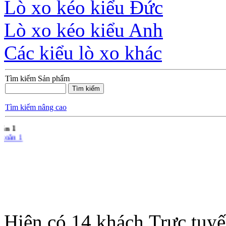
Lò xo kéo kiểu Đức
Lò xo kéo kiểu Anh
Các kiểu lò xo khác
Tìm kiếm Sản phẩm
Tìm kiếm nâng cao
xoắn 1
Hiện có 14 khách Trực tuy